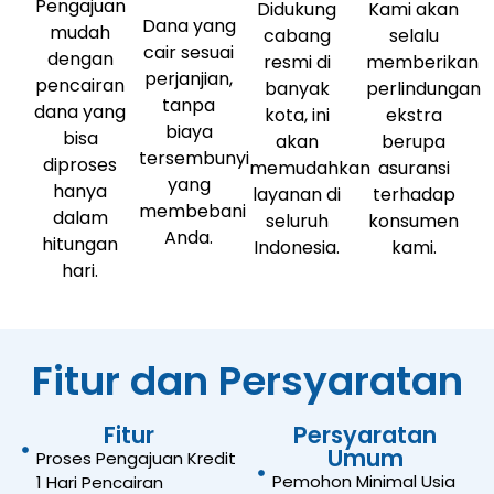
Pengajuan
Didukung
Kami akan
Dana yang
mudah
cabang
selalu
cair sesuai
dengan
resmi di
memberikan
perjanjian,
pencairan
banyak
perlindungan
tanpa
dana yang
kota, ini
ekstra
biaya
bisa
akan
berupa
tersembunyi
diproses
memudahkan
asuransi
yang
hanya
layanan di
terhadap
membebani
dalam
seluruh
konsumen
Anda.
hitungan
Indonesia.
kami.
hari.
Fitur dan Persyaratan
Fitur
Persyaratan
Umum
Proses Pengajuan Kredit
Pemohon Minimal Usia
1 Hari Pencairan