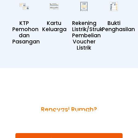
KTP
Kartu
Rekening
Bukti
Pemohon
Keluarga
Listrik/Struk
Penghasilan
dan
Pembelian
Pasangan
Voucher
Listrik
Butuh dana tunai untuk
Renovasi Rumah?
Tenang, BAF Dana Syariah
Solusinya
Pengajuan cepat disetujui