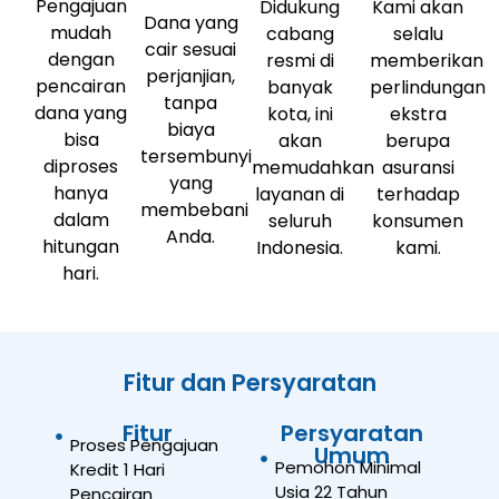
Pengajuan
Didukung
Kami akan
Dana yang
mudah
cabang
selalu
cair sesuai
dengan
resmi di
memberikan
perjanjian,
pencairan
banyak
perlindungan
tanpa
dana yang
kota, ini
ekstra
biaya
bisa
akan
berupa
tersembunyi
diproses
memudahkan
asuransi
yang
hanya
layanan di
terhadap
membebani
dalam
seluruh
konsumen
Anda.
hitungan
Indonesia.
kami.
hari.
Fitur dan Persyaratan
Fitur
Persyaratan
Proses Pengajuan
Umum
Pemohon Minimal
Kredit 1 Hari
Usia 22 Tahun
Pencairan