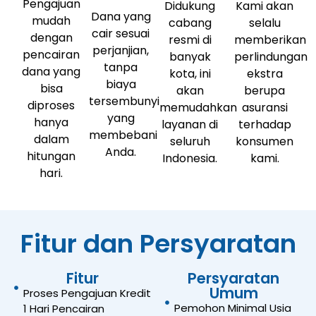
Pengajuan
Didukung
Kami akan
Dana yang
mudah
cabang
selalu
cair sesuai
dengan
resmi di
memberikan
perjanjian,
pencairan
banyak
perlindungan
tanpa
dana yang
kota, ini
ekstra
biaya
bisa
akan
berupa
tersembunyi
diproses
memudahkan
asuransi
yang
hanya
layanan di
terhadap
membebani
dalam
seluruh
konsumen
Anda.
hitungan
Indonesia.
kami.
hari.
Fitur dan Persyaratan
Fitur
Persyaratan
Umum
Proses Pengajuan Kredit
Pemohon Minimal Usia
1 Hari Pencairan