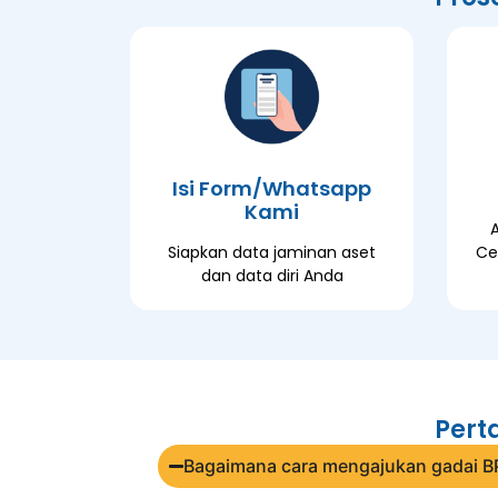
Isi Form/Whatsapp
Kami
Siapkan data jaminan aset
Ce
dan data diri Anda
Pert
Bagaimana cara mengajukan gadai B