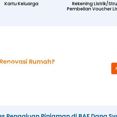
Kartu Keluarga
Rekening Listrik/Str
Pembelian Voucher Lis
Renovasi Rumah?
olusinya
es Pengajuan Pinjaman di BAF Dana Sy