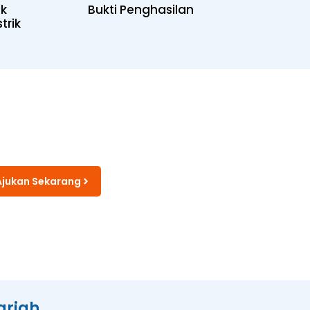
uk
Bukti Penghasilan
trik
Ajukan Sekarang
ariah