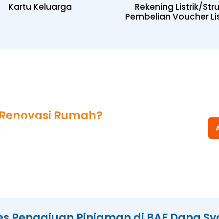
Kartu Keluarga
Rekening Listrik/Str
Pembelian Voucher Lis
Renovasi Rumah?
olusinya
es Pengajuan Pinjaman di BAF Dana Sy