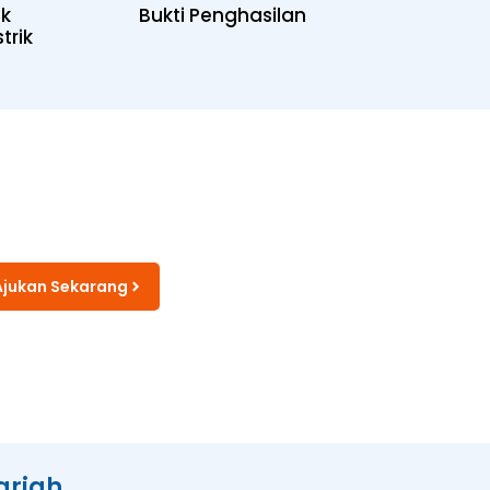
uk
Bukti Penghasilan
trik
Ajukan Sekarang
ariah