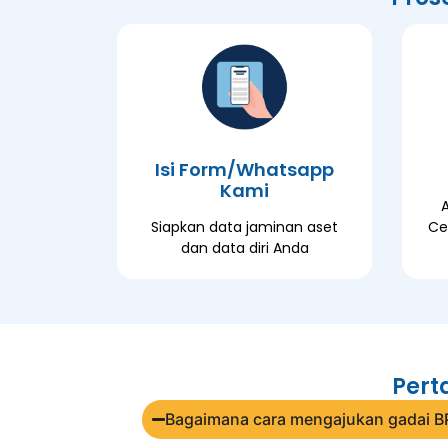
Isi Form/Whatsapp
Kami
Siapkan data jaminan aset
Ce
dan data diri Anda
Pert
Bagaimana cara mengajukan gadai B